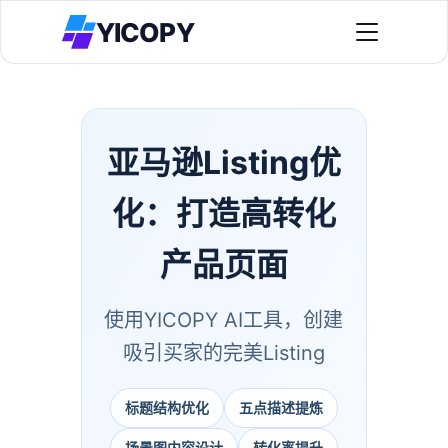
YICOPY
亚马逊Listing优
全景类目透视 Agent
先判断类目是蓝海还是红海，再决定做不做。
化：打造高转化
新品冷启动方案
全景竞品透视 Agent
先拿可执行精准词，再启动广告放大权重。
产品页面
找到已验证需求但有运营短板的理想竞品。
客户案例
老品提效方案
看真实卖家如何提升自然单与投放效率。
全景竞品搜索 Agent
用全景广告架构接管老品，做结构化提效。
使用YICOPY AI工具，创建
AI智能识别真竞品，精准过滤配件和互补品。
免费工具
吸引买家的完美Listing
选品切入方案
免费工具与流程资产，辅助日常执行。
全景关键词 Agent
先判战场，再锁定可突破目标。
双测试后输出可执行精准词，避免烧钱词。
标题结构优化
五点描述提炼
插件下载
视觉转化方案
安装扩展，启动自动化采集与验证。
关于我们
全景广告架构 Agent
围绕卖点生产图片与视频，配合投放迭代。
场景图内容设计
转化率提升