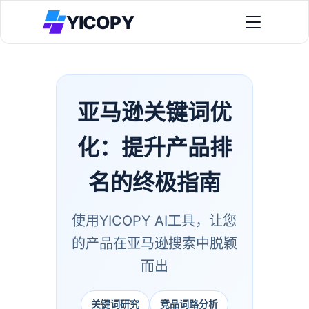
YICOPY
亚马逊关键词优
全景类目透视 Agent
先判断类目是蓝海还是红海，再决定做不做。
化：提升产品排
新品冷启动方案
全景竞品透视 Agent
先拿可执行精准词，再启动广告放大权重。
名的终极指南
找到已验证需求但有运营短板的理想竞品。
客户案例
老品提效方案
看真实卖家如何提升自然单与投放效率。
全景竞品搜索 Agent
用全景广告架构接管老品，做结构化提效。
使用YICOPY AI工具，让您
AI智能识别真竞品，精准过滤配件和互补品。
免费工具
的产品在亚马逊搜索中脱颖
选品切入方案
免费工具与流程资产，辅助日常执行。
全景关键词 Agent
先判战场，再锁定可突破目标。
而出
双测试后输出可执行精准词，避免烧钱词。
插件下载
视觉转化方案
安装扩展，启动自动化采集与验证。
关于我们
全景广告架构 Agent
关键词研究
竞品词路分析
围绕卖点生产图片与视频，配合投放迭代。