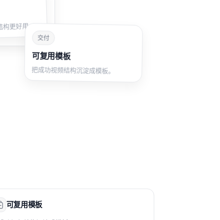
动结构更好用。
交付
可复用模板
把成功视频结构沉淀成模板。
可复用模板