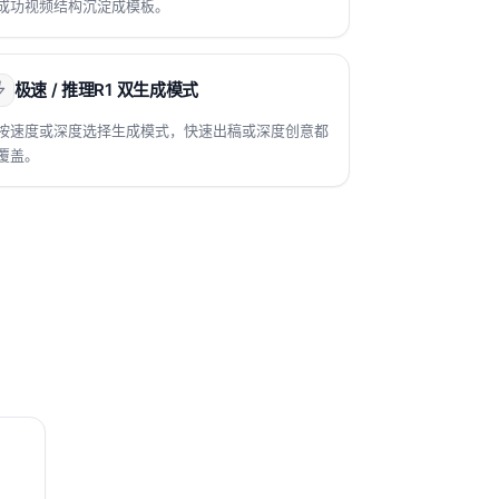
成功视频结构沉淀成模板。
极速 / 推理R1 双生成模式
按速度或深度选择生成模式，快速出稿或深度创意都
覆盖。