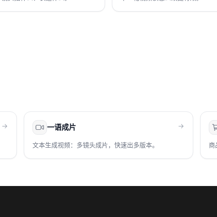
。
→
→
一语成片
文本生成视频：多镜头成片，快速出多版本。
商