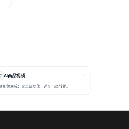
→
AI商品视频
品视频生成：卖点证据化，适配电商转化。