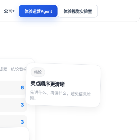
公司
▾
体验运营Agent
体验视觉实验室
器 · 结论看板
结论
卖点顺序更清晰
6
先讲什么、再讲什么，避免信息堆
砌。
3
3