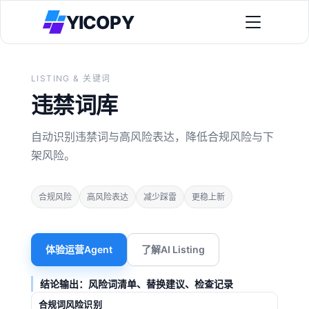
YICOPY
LISTING & 关键词
违禁词库
全景类目透视 Agent
先判断类目是蓝海还是红海，再决定做不做。
自动识别违禁词与高风险表达，降低合规风险与下
架风险。
新品冷启动方案
全景竞品透视 Agent
先拿可执行精准词，再启动广告放大权重。
找到已验证需求但有运营短板的理想竞品。
客户案例
合规风险
高风险表达
减少踩雷
更稳上新
老品提效方案
看真实卖家如何提升自然单与投放效率。
全景竞品搜索 Agent
用全景广告架构接管老品，做结构化提效。
AI智能识别真竞品，精准过滤配件和互补品。
免费工具
选品切入方案
体验运营Agent
了解AI Listing
免费工具与流程资产，辅助日常执行。
全景关键词 Agent
先判战场，再锁定可突破目标。
双测试后输出可执行精准词，避免烧钱词。
插件下载
结论输出：风险词清单、替换建议、检查记录
视觉转化方案
安装扩展，启动自动化采集与验证。
关于我们
全景广告架构 Agent
合规词风险识别
围绕卖点生产图片与视频，配合投放迭代。