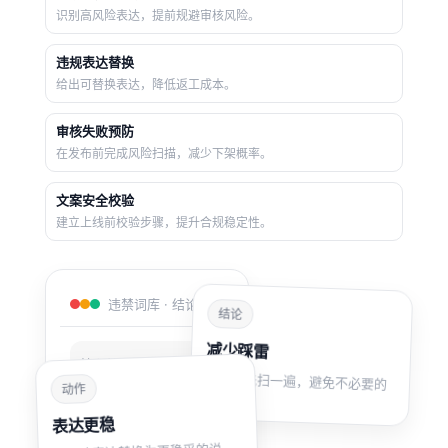
核心价值与愿景
给出可执行投放结构，先稳ACOS再放量。
识别高风险表达，提前规避审核风险。
隐私政策
违规表达替换
隐私与合规
给出可替换表达，降低返工成本。
审核失败预防
在发布前完成风险扫描，减少下架概率。
文案安全校验
建立上线前校验步骤，提升合规稳定性。
违禁词库 · 结论看板
结论
减少踩雷
5
核心结论模块
上线前先扫一遍，避免不必要的
动作
风险。
3
可执行交付项
表达更稳