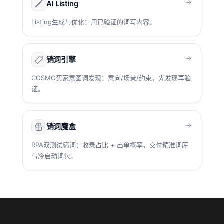
→
AI Listing
Listing生成与优化：用已验证的词写内容。
→
销词引擎
COSMO买家意图词发现：意向/场景/约束，先发现再验
证。
→
销词魔盒
RPA双测试筛词：收录占比 + 出单概率，交付精准词库
与冷启动词包。